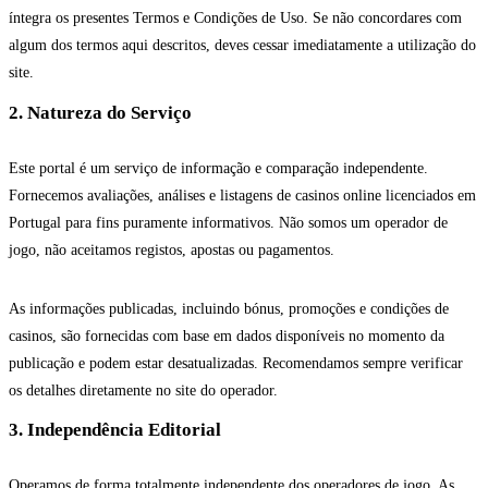
íntegra os presentes Termos e Condições de Uso. Se não concordares com
algum dos termos aqui descritos, deves cessar imediatamente a utilização do
site.
2. Natureza do Serviço
Este portal é um serviço de informação e comparação independente.
Fornecemos avaliações, análises e listagens de casinos online licenciados em
Portugal para fins puramente informativos. Não somos um operador de
jogo, não aceitamos registos, apostas ou pagamentos.
As informações publicadas, incluindo bónus, promoções e condições de
casinos, são fornecidas com base em dados disponíveis no momento da
publicação e podem estar desatualizadas. Recomendamos sempre verificar
os detalhes diretamente no site do operador.
3. Independência Editorial
Operamos de forma totalmente independente dos operadores de jogo. As