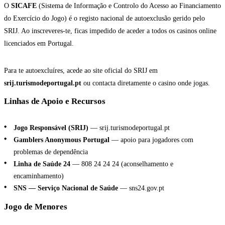
O
SICAFE
(Sistema de Informação e Controlo do Acesso ao Financiamento
do Exercício do Jogo) é o registo nacional de autoexclusão gerido pelo
SRIJ. Ao inscreveres-te, ficas impedido de aceder a todos os casinos online
licenciados em Portugal.
Para te autoexcluíres, acede ao site oficial do SRIJ em
srij.turismodeportugal.pt
ou contacta diretamente o casino onde jogas.
Linhas de Apoio e Recursos
Jogo Responsável (SRIJ)
— srij.turismodeportugal.pt
Gamblers Anonymous Portugal
— apoio para jogadores com
problemas de dependência
Linha de Saúde 24
— 808 24 24 24 (aconselhamento e
encaminhamento)
SNS — Serviço Nacional de Saúde
— sns24.gov.pt
Jogo de Menores