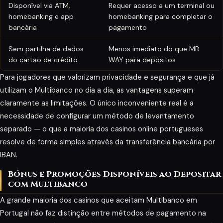
Disponível via ATM,
Requer acesso a um terminal ou
homebanking e app
homebanking para completar o
bancária
pagamento
Sem partilha de dados
Menos imediato do que MB
do cartão de crédito
WAY para depósitos
Para jogadores que valorizam privacidade e segurança e que já
utilizam o Multibanco no dia a dia, as vantagens superam
claramente as limitações. O único inconveniente real é a
necessidade de configurar um método de levantamento
separado — o que a maioria dos casinos online portugueses
resolve de forma simples através da transferência bancária por
IBAN.
Bónus e Promoções Disponíveis ao Depositar
com Multibanco
A grande maioria dos casinos que aceitam Multibanco em
Portugal não faz distinção entre métodos de pagamento na