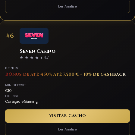
Ler Analise
#6
Seven Casino
★ ★ ★ ★ ⯨
4.7
BONUS
Bónus de até 450% até 7.500 € + 10% de cashback
MIN DEPOSIT
€10
LICENSE
Curaçao eGaming
VISITAR CASINO
Ler Analise