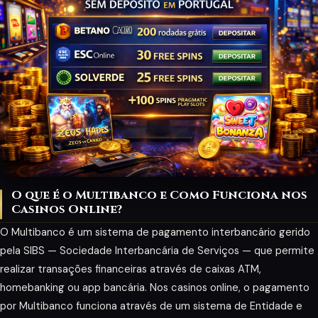
O que é o Multibanco e Como Funciona nos
Casinos Online?
O Multibanco é um sistema de pagamento interbancário gerido
pela SIBS — Sociedade Interbancária de Serviços — que permite
realizar transações financeiras através de caixas ATM,
homebanking ou app bancária. Nos casinos online, o pagamento
por Multibanco funciona através de um sistema de Entidade e