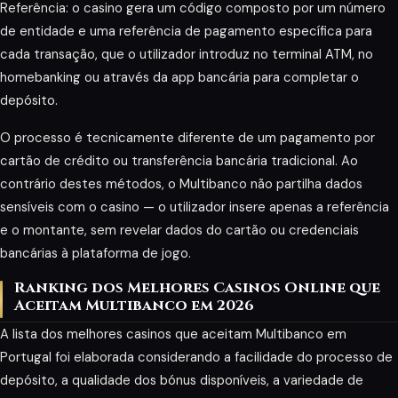
Referência: o casino gera um código composto por um número
de entidade e uma referência de pagamento específica para
cada transação, que o utilizador introduz no terminal ATM, no
homebanking ou através da app bancária para completar o
depósito.
O processo é tecnicamente diferente de um pagamento por
cartão de crédito ou transferência bancária tradicional. Ao
contrário destes métodos, o Multibanco não partilha dados
sensíveis com o casino — o utilizador insere apenas a referência
e o montante, sem revelar dados do cartão ou credenciais
bancárias à plataforma de jogo.
Ranking dos Melhores Casinos Online que
Aceitam Multibanco em 2026
A lista dos melhores casinos que aceitam Multibanco em
Portugal foi elaborada considerando a facilidade do processo de
depósito, a qualidade dos bónus disponíveis, a variedade de