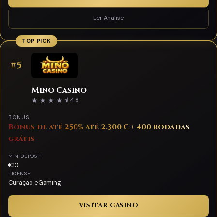
Ler Analise
TOP PICK
#5
Mino Casino
★ ★ ★ ★ ⯨
4.8
BONUS
Bónus de até 250% até 2.300 € + 400 rodadas
grátis
MIN DEPOSIT
€10
LICENSE
Curaçao eGaming
VISITAR CASINO