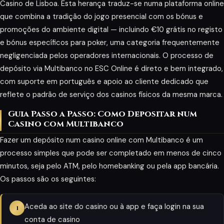
Casino de Lisboa. Esta herança traduz-se numa plataforma online
que combina a tradição do jogo presencial com os bónus e
promoções do ambiente digital — incluindo €10 grátis no registo
e bónus específicos para poker, uma categoria frequentemente
negligenciada pelos operadores internacionais. O processo de
depósito via Multibanco no ESC Online é direto e bem integrado,
com suporte em português e apoio ao cliente dedicado que
reflete o padrão de serviço dos casinos físicos da mesma marca.
Guia Passo a Passo: Como Depositar num
Casino com Multibanco
Fazer um depósito num casino online com Multibanco é um
processo simples que pode ser completado em menos de cinco
minutos, seja pelo ATM, pelo homebanking ou pela app bancária.
Os passos são os seguintes:
Aceda ao site do casino ou à app e faça login na sua
conta de casino