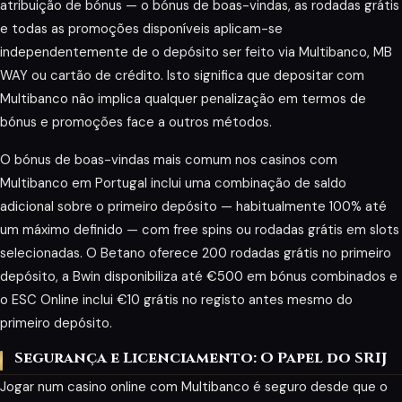
atribuição de bónus — o bónus de boas-vindas, as rodadas grátis
e todas as promoções disponíveis aplicam-se
independentemente de o depósito ser feito via Multibanco, MB
WAY ou cartão de crédito. Isto significa que depositar com
Multibanco não implica qualquer penalização em termos de
bónus e promoções face a outros métodos.
O bónus de boas-vindas mais comum nos casinos com
Multibanco em Portugal inclui uma combinação de saldo
adicional sobre o primeiro depósito — habitualmente 100% até
um máximo definido — com free spins ou rodadas grátis em slots
selecionadas. O Betano oferece 200 rodadas grátis no primeiro
depósito, a Bwin disponibiliza até €500 em bónus combinados e
o ESC Online inclui €10 grátis no registo antes mesmo do
primeiro depósito.
Segurança e Licenciamento: O Papel do SRIJ
Jogar num casino online com Multibanco é seguro desde que o