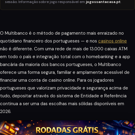
sessão. Informação sobre jogo responsável em
jogossantacasa.pt
.
O Multibanco é o método de pagamento mais enraizado no
quotidiano financeiro dos portugueses — e nos
casinos online
não é diferente. Com uma rede de mais de 13.000 caixas ATM
em todo o país e integração total com o homebanking e a app
bancária da maioria dos bancos portugueses, o Multibanco
oferece uma forma segura, familiar e amplamente acessível de
financiar uma conta de casino online. Para os jogadores
portugueses que valorizam privacidade e segurança acima de
tudo, depositar através do sistema de Entidade e Referência
continua a ser uma das escolhas mais sólidas disponíveis em
2026.