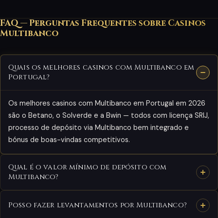
FAQ — Perguntas Frequentes sobre Casinos
Multibanco
Quais os melhores casinos com Multibanco em
Portugal?
Os melhores casinos com Multibanco em Portugal em 2026
são o Betano, o Solverde e a Bwin — todos com licença SRIJ,
processo de depósito via Multibanco bem integrado e
bónus de boas-vindas competitivos.
Qual é o valor mínimo de depósito com
Multibanco?
Posso fazer levantamentos por Multibanco?