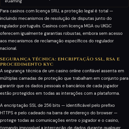
eGaming
Para casinos com licença SRIJ, a proteção legal é total —
incluindo mecanismos de resolução de disputas junto do
regulador português. Casinos com licença MGA ou UKGC
oferecem igualmente garantias robustas, embora sem acesso
aos mecanismos de reclamação específicos do regulador
nacional.
SEGURANÇA TÉCNICA: ENCRIPTAÇÃO SSL, RSA E
PROCEDIMENTO KYC
A segurança técnica de um casino online confiável assenta em
múltiplas camadas de proteção que trabalham em conjunto para
garantir que os dados pessoais e bancários de cada jogador
estão protegidos em todas as interações com a plataforma.
A encriptação SSL de 256 bits — identificável pelo prefixo
HTTPS e pelo cadeado na barra de endereço do browser —
protege todas as comunicações entre o jogador e o casino,
tornando impossível a interceção de dados durante qualquer