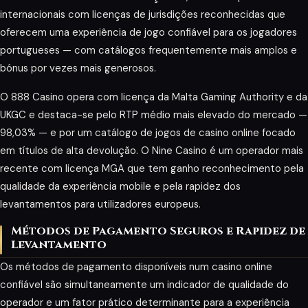
internacionais com licenças de jurisdições reconhecidas que
oferecem uma experiência de jogo confiável para os jogadores
portugueses — com catálogos frequentemente mais amplos e
bónus por vezes mais generosos.
O 888 Casino opera com licença da Malta Gaming Authority e da
UKGC e destaca-se pelo RTP médio mais elevado do mercado —
98,03% — e por um catálogo de jogos de casino online focado
em títulos de alta devolução. O Nine Casino é um operador mais
recente com licença MGA que tem ganho reconhecimento pela
qualidade da experiência mobile e pela rapidez dos
levantamentos para utilizadores europeus.
Métodos de Pagamento Seguros e Rapidez de
Levantamento
Os métodos de pagamento disponíveis num casino online
confiável são simultaneamente um indicador de qualidade do
operador e um fator prático determinante para a experiência