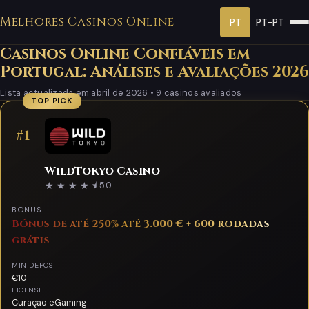
Melhores Casinos Online
PT
PT-PT
Casinos Online Confiáveis em
Portugal: Análises e Avaliações 2026
Lista actualizada em abril de 2026 • 9 casinos avaliados
TOP PICK
#1
WildTokyo Casino
★ ★ ★ ★ ⯨
5.0
BONUS
Bónus de até 250% até 3.000 € + 600 rodadas
grátis
MIN DEPOSIT
€10
LICENSE
Curaçao eGaming