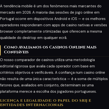
A tendência mobile é um dos fenómenos mais marcantes do
mercado em 2026. A maioria das sessões de jogo online em
Portugal ocorre em dispositivos Android e iOS — e os melhores
operadores responderam com apps de casino nativas e versões
browser completamente otimizadas que oferecem a mesma
qualidade do desktop em qualquer ecrã.
Como Avaliamos os Casinos Online Mais
Confiáveis
O nosso comparador de casinos utiliza uma metodologia
editorial rigorosa que avalia cada operador com base em
critérios objetivos e verificáveis. A confiança num casino online
não resulta de uma única característica — é a soma de múltiplos
fatores que, avaliados em conjunto, determinam se uma
plataforma merece a escolha dos jogadores portugueses.
LICENÇA E LEGALIDADE: O PAPEL DO SRIJ E
ENTIDADES INTERNACIONAIS