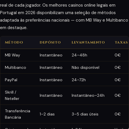
real de cada jogador. Os melhores casinos online legais em
Portugal em 2026 disponibilizam uma seleção de métodos
adaptada às preferências nacionais — com MB Way e Multibanco
em destaque.
MÉTODO
DEPÓSITO
LEVANTAMENTO
TAXAS
MB Way
Instantâneo
24–48h
0€
Multibanco
Instantâneo
Não disponível
0€
PayPal
Instantâneo
24–72h
0€
Skrill /
Instantâneo
Instantâneo–24h
0€
Neteller
Transferência
1–2 dias
3–5 dias úteis
0€
Bancária