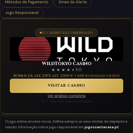
Métodos de Pagamento
Sinais de Alerta
Jogo Responsável
#1 CASINO RECOMENDADO
WildTokyo Casino
★ ★ ★ ★ ⯨
5.0
Bónus de até 250% até 3.000 € + 600 rodadas grátis
VISITAR CASINO
Ver análise completa
18+ | Joga com responsabilidade
O jogo online envolve riscos. Defina sempre os seus limites de depósito e
sessão. Informação sobre jogo responsável em
jogossantacasa.pt
.