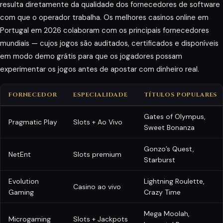
resulta diretamente da qualidade dos fornecedores de software
com que o operador trabalha. Os melhores casinos online em
Portugal em 2026 colaboram com os principais fornecedores
mundiais — cujos jogos são auditados, certificados e disponíveis
em modo demo grátis para que os jogadores possam
experimentar os jogos antes de apostar com dinheiro real.
FORNECEDOR
ESPECIALIDADE
TÍTULOS POPULARES
Gates of Olympus,
Pragmatic Play
Slots + Ao Vivo
Sweet Bonanza
Gonzo’s Quest,
NetEnt
Slots premium
Starburst
Evolution
Lightning Roulette,
Casino ao vivo
Gaming
Crazy Time
Mega Moolah,
Microgaming
Slots + Jackpots