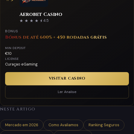
Aerobet Casino
★ ★ ★ ★ ⯨
4.5
BONUS
Bónus de até 600% + 450 rodadas grátis
MIN DEPOSIT
€10
LICENSE
Curaçao eGaming
VISITAR CASINO
Ler Analise
NESTE ARTIGO
Mercado em 2026
Como Avaliamos
Ranking Seguros