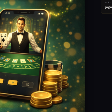
sobr
jog