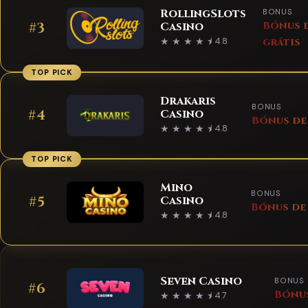
RollingSlots
BONUS
Bónus d
#3
Casino
grátis
★ ★ ★ ★ ⯨
4.8
TOP PICK
Drakaris
BONUS
#4
Casino
Bónus de 
★ ★ ★ ★ ⯨
4.8
TOP PICK
Mino
BONUS
#5
Casino
Bónus de 
★ ★ ★ ★ ⯨
4.8
Seven Casino
BONUS
#6
Bónus
★ ★ ★ ★ ⯨
4.7