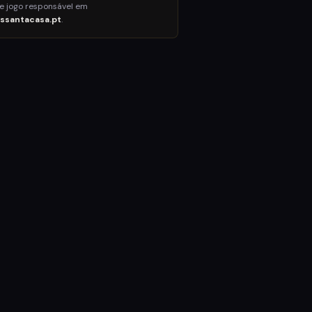
e jogo responsável em
ossantacasa.pt
.