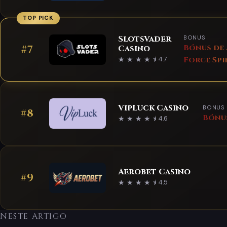
TOP PICK
SlotsVader
BONUS
Bónus de a
#7
Casino
Force Spi
★ ★ ★ ★ ⯨
4.7
VipLuck Casino
BONUS
#8
Bónus
★ ★ ★ ★ ⯨
4.6
Aerobet Casino
#9
★ ★ ★ ★ ⯨
4.5
NESTE ARTIGO