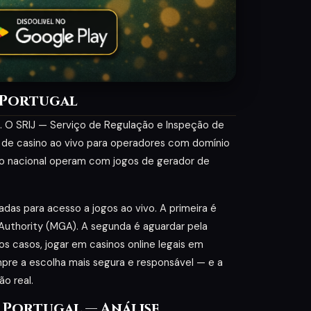
m Portugal
. O SRIJ — Serviço de Regulação e Inspeção de
e de casino ao vivo para operadores com domínio
ação nacional operam com jogos de gerador de
as para acesso a jogos ao vivo. A primeira é
g Authority (MGA). A segunda é aguardar pela
s casos, jogar em casinos online legais em
pre a escolha mais segura e responsável — e a
o real.
m Portugal — Análise