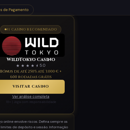
s de Pagamento
#1 CASINO RECOMENDADO
WildTokyo Casino
★ ★ ★ ★ ⯨
5.0
Bónus de até 250% até 3.000 € +
600 rodadas grátis
VISITAR CASINO
Ver análise completa
18+ | Joga com responsabilidade
go online envolve riscos. Defina sempre os
 limites de depósito e sessão. Informação