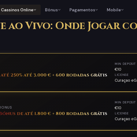
Cassinos Online
Bónus
Pagamentos
Mobile
e ao Vivo: Onde Jogar 
MIN DEPOSIT
€10
até 250% até 3.000 € + 600 rodadas grátis
LICENSE
Curaçao eG
MIN DEPOSIT
BONUS
€10
Bónus de até 1.800 € + 800 rodadas grátis
LICENSE
Curaçao eG