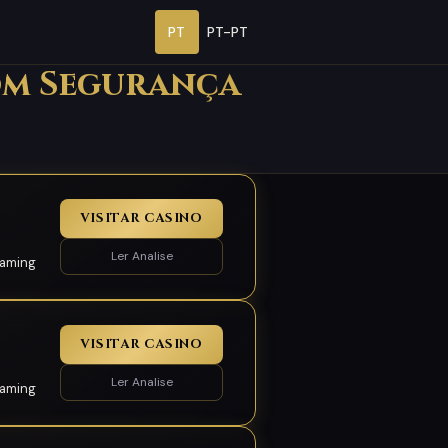
PT
PT-PT
com Segurança
VISITAR CASINO
Ler Analise
aming
VISITAR CASINO
Ler Analise
aming