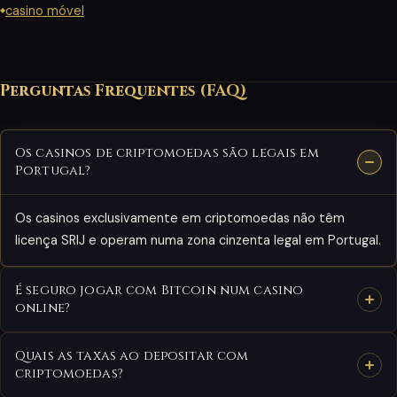
casino móvel
Perguntas Frequentes (FAQ)
Os casinos de criptomoedas são legais em
Portugal?
Os casinos exclusivamente em criptomoedas não têm
licença SRIJ e operam numa zona cinzenta legal em Portugal.
É seguro jogar com Bitcoin num casino
online?
Quais as taxas ao depositar com
criptomoedas?