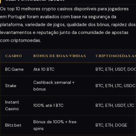
Os top 10 melhores crypto casinos disponíveis para jogadores
em Portugal foram avaliados com base na segurança da
plataforma, variedade de jogos, qualidade dos bónus, rapidez dos
levantamentos e reputação junto da comunidade de apostas
com criptomoedas.
CASINO
BÓNUS DE BOAS-VINDAS
CRIPTOMOEDAS A
BC.Game
Até 10 BTC
BTC, ETH, USDT, DO
Cashback semanal +
Stake
BTC, ETH, LTC, USDC
bónus
Instant
100% até 1 BTC
BTC, ETH, USDT, LTC
Casino
Bónus de 100% + free
Blitz.bet
BTC, ETH, DOGE
spins