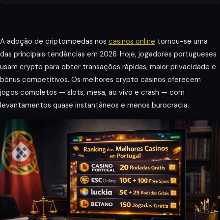
A adoção de criptomoedas nos
casinos online
tornou-se uma
das principais tendências em 2026. Hoje, jogadores portugueses
usam crypto para obter transações rápidas, maior privacidade e
bónus competitivos. Os melhores crypto casinos oferecem
jogos completos — slots, mesa, ao vivo e crash — com
levantamentos quase instantâneos e menos burocracia.