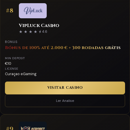
#8
VipLuck Casino
★ ★ ★ ★ ⯨
4.6
BONUS
Bónus de 100% até 2.000 € + 300 rodadas grátis
MIN DEPOSIT
€10
LICENSE
Curaçao eGaming
VISITAR CASINO
Ler Analise
#9