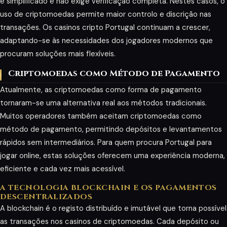
é simplificado e não exige verificação completa. Nestes casos, o
uso de criptomoedas permite maior controlo e discrição nas
transações. Os casinos cripto Portugal continuam a crescer,
adaptando-se às necessidades dos jogadores modernos que
procuram soluções mais flexíveis.
Criptomoedas como Método de Pagamento
Atualmente, as criptomoedas como forma de pagamento
tornaram-se uma alternativa real aos métodos tradicionais.
Muitos operadores também aceitam criptomoedas como
método de pagamento, permitindo depósitos e levantamentos
rápidos sem intermediários. Para quem procura Portugal para
jogar online, estas soluções oferecem uma experiência moderna,
eficiente e cada vez mais acessível.
A TECNOLOGIA BLOCKCHAIN E OS PAGAMENTOS
DESCENTRALIZADOS
A blockchain é o registo distribuído e imutável que torna possível
as transações nos casinos de criptomoedas. Cada depósito ou