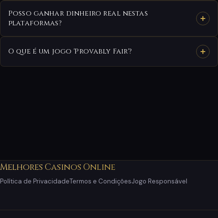
Posso ganhar dinheiro real nestas
plataformas?
O que é um jogo 'Provably Fair'?
Melhores Casinos Online
Política de Privacidade
Termos e Condições
Jogo Responsável