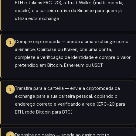
ETH e tokens ERC-20), a Trust Wallet (multi-moeda,
mobile) e a carteira nativa da Binance para quem já
utiliza esta exchange
Compre criptomoeda — aceda a uma exchange como
a Binance, Coinbase ou Kraken, crie uma conta,
complete a verificação de identidade e compre o valor
pretendido em Bitcoin, Ethereum ou USDT
Transfira para a carteira — envie a criptomoeda da
exchange para a sua carteira pessoal, copiando o
endereço correto e verificando a rede (ERC-20 para
ETH, rede Bitcoin para BTC)
Deposite no casino — aceda ao casino cripto