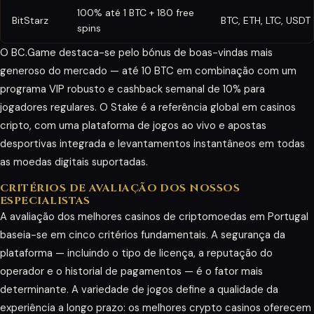
100% até 1 BTC + 180 free
BitStarz
BTC, ETH, LTC, USDT
spins
O BC.Game destaca-se pelo bónus de boas-vindas mais
generoso do mercado — até 10 BTC em combinação com um
programa VIP robusto e cashback semanal de 10% para
jogadores regulares. O Stake é a referência global em casinos
cripto, com uma plataforma de jogos ao vivo e apostas
desportivas integrada e levantamentos instantâneos em todas
as moedas digitais suportadas.
CRITÉRIOS DE AVALIAÇÃO DOS NOSSOS
ESPECIALISTAS
A avaliação dos melhores casinos de criptomoedas em Portugal
baseia-se em cinco critérios fundamentais. A segurança da
plataforma — incluindo o tipo de licença, a reputação do
operador e o historial de pagamentos — é o fator mais
determinante. A variedade de jogos define a qualidade da
experiência a longo prazo: os melhores crypto casinos oferecem