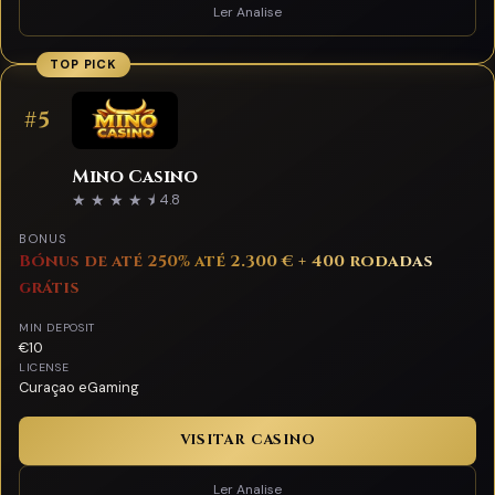
Ler Analise
TOP PICK
#5
Mino Casino
★ ★ ★ ★ ⯨
4.8
BONUS
Bónus de até 250% até 2.300 € + 400 rodadas
grátis
MIN DEPOSIT
€10
LICENSE
Curaçao eGaming
VISITAR CASINO
Ler Analise