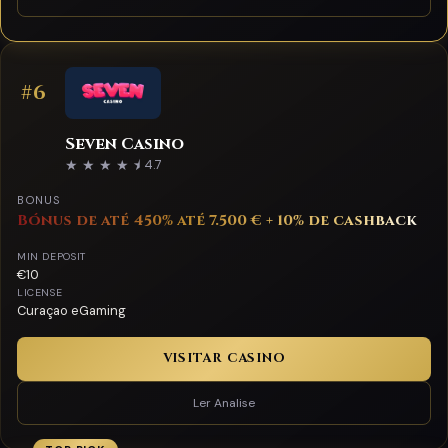
#6
Seven Casino
★ ★ ★ ★ ⯨
4.7
BONUS
Bónus de até 450% até 7.500 € + 10% de cashback
MIN DEPOSIT
€10
LICENSE
Curaçao eGaming
VISITAR CASINO
Ler Analise