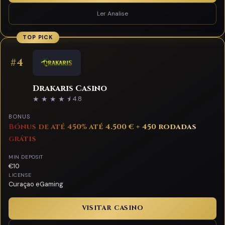
Ler Analise
TOP PICK
#4
Drakaris Casino
★ ★ ★ ★ ⯨
4.8
BONUS
Bónus de até 450% até 4.500 € + 450 rodadas
grátis
MIN DEPOSIT
€10
LICENSE
Curaçao eGaming
VISITAR CASINO