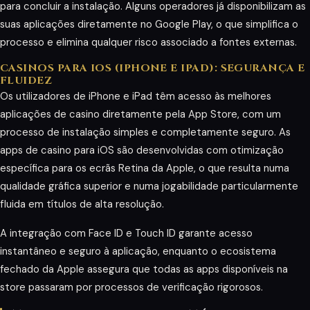
para concluir a instalação. Alguns operadores já disponibilizam as
suas aplicações diretamente no Google Play, o que simplifica o
processo e elimina qualquer risco associado a fontes externas.
CASINOS PARA IOS (IPHONE E IPAD): SEGURANÇA E
FLUIDEZ
Os utilizadores de iPhone e iPad têm acesso às melhores
aplicações de casino diretamente pela App Store, com um
processo de instalação simples e completamente seguro. As
apps de casino para iOS são desenvolvidas com otimização
específica para os ecrãs Retina da Apple, o que resulta numa
qualidade gráfica superior e numa jogabilidade particularmente
fluida em títulos de alta resolução.
A integração com Face ID e Touch ID garante acesso
instantâneo e seguro à aplicação, enquanto o ecosistema
fechado da Apple assegura que todas as apps disponíveis na
store passaram por processos de verificação rigorosos.