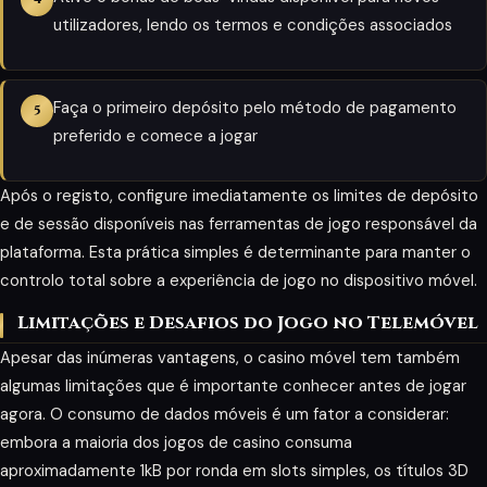
utilizadores, lendo os termos e condições associados
Faça o primeiro depósito pelo método de pagamento
preferido e comece a jogar
Após o registo, configure imediatamente os limites de depósito
e de sessão disponíveis nas ferramentas de jogo responsável da
plataforma. Esta prática simples é determinante para manter o
controlo total sobre a experiência de jogo no dispositivo móvel.
Limitações e Desafios do Jogo no Telemóvel
Apesar das inúmeras vantagens, o casino móvel tem também
algumas limitações que é importante conhecer antes de jogar
agora. O consumo de dados móveis é um fator a considerar:
embora a maioria dos jogos de casino consuma
aproximadamente 1kB por ronda em slots simples, os títulos 3D