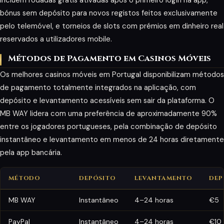
bónus sem depósito para novos registos feitos exclusivamente
pelo telemóvel, e torneios de slots com prémios em dinheiro real
reservados a utilizadores mobile.
Métodos de Pagamento em Casinos Móveis
Os melhores casinos móveis em Portugal disponibilizam métodos
de pagamento totalmente integrados na aplicação, com
depósito e levantamento acessíveis sem sair da plataforma. O
MB WAY lidera com uma preferência de aproximadamente 90%
entre os jogadores portugueses, pela combinação de depósito
instantâneo e levantamento em menos de 24 horas diretamente
pela app bancária.
MÉTODO
DEPÓSITO
LEVANTAMENTO
DEP
MB WAY
Instantâneo
4–24 horas
€5
PayPal
Instantâneo
4–24 horas
€10