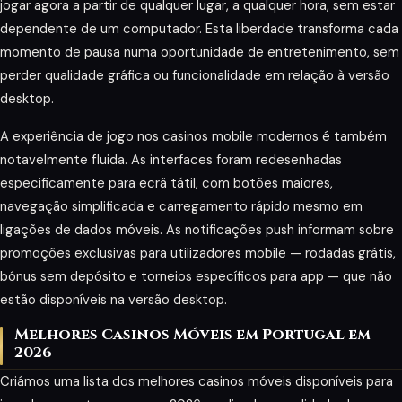
jogar agora a partir de qualquer lugar, a qualquer hora, sem estar
dependente de um computador. Esta liberdade transforma cada
momento de pausa numa oportunidade de entretenimento, sem
perder qualidade gráfica ou funcionalidade em relação à versão
desktop.
A experiência de jogo nos casinos mobile modernos é também
notavelmente fluida. As interfaces foram redesenhadas
especificamente para ecrã tátil, com botões maiores,
navegação simplificada e carregamento rápido mesmo em
ligações de dados móveis. As notificações push informam sobre
promoções exclusivas para utilizadores mobile — rodadas grátis,
bónus sem depósito e torneios específicos para app — que não
estão disponíveis na versão desktop.
Melhores Casinos Móveis em Portugal em
2026
Criámos uma lista dos melhores casinos móveis disponíveis para