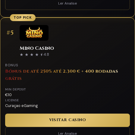
Ler Analise
TOP PICK
#5
Mino Casino
★ ★ ★ ★ ⯨
4.8
BONUS
Bónus de até 250% até 2.300 € + 400 rodadas
grátis
MIN DEPOSIT
€10
LICENSE
Curaçao eGaming
VISITAR CASINO
Ler Analise