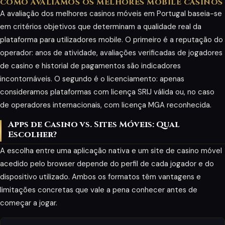
COMO AVALIAMOS OS MELHORES MOBILE CASINOS
A avaliação dos melhores casinos móveis em Portugal baseia-se
em critérios objetivos que determinam a qualidade real da
plataforma para utilizadores mobile. O primeiro é a reputação do
operador: anos de atividade, avaliações verificadas de jogadores
de casino e historial de pagamentos são indicadores
incontornáveis. O segundo é o licenciamento: apenas
consideramos plataformas com licença SRIJ válida ou, no caso
de operadores internacionais, com licença MGA reconhecida.
Apps de Casino vs. Sites Móveis: Qual
Escolher?
A escolha entre uma aplicação nativa e um site de casino móvel
acedido pelo browser depende do perfil de cada jogador e do
dispositivo utilizado. Ambos os formatos têm vantagens e
limitações concretas que vale a pena conhecer antes de
começar a jogar.