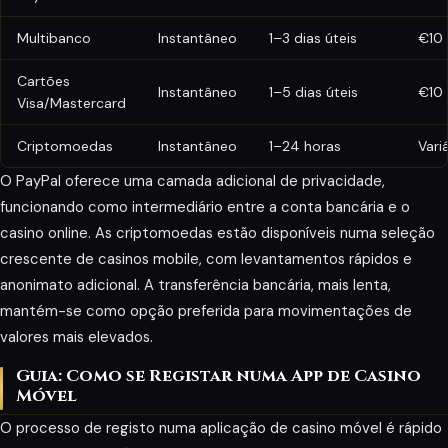
Multibanco
Instantâneo
1–3 dias úteis
€10
Cartões
Instantâneo
1–5 dias úteis
€10
Visa/Mastercard
Criptomoedas
Instantâneo
1–24 horas
Vari
O PayPal oferece uma camada adicional de privacidade,
funcionando como intermediário entre a conta bancária e o
casino online. As criptomoedas estão disponíveis numa seleção
crescente de casinos mobile, com levantamentos rápidos e
anonimato adicional. A transferência bancária, mais lenta,
mantém-se como opção preferida para movimentações de
valores mais elevados.
Guia: Como se Registar numa App de Casino
Móvel
O processo de registo numa aplicação de casino móvel é rápido