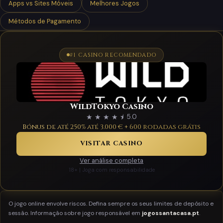
Apps vs Sites Móveis
Melhores Jogos
Métodos de Pagamento
#1 CASINO RECOMENDADO
WildTokyo Casino
★ ★ ★ ★ ⯨
5.0
Bónus de até 250% até 3.000 € + 600 rodadas grátis
VISITAR CASINO
Ver análise completa
18+ | Joga com responsabilidade
O jogo online envolve riscos. Defina sempre os seus limites de depósito e
sessão. Informação sobre jogo responsável em
jogossantacasa.pt
.