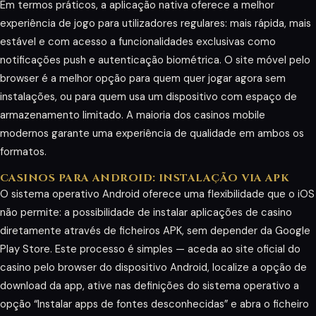
Em termos práticos, a aplicação nativa oferece a melhor
experiência de jogo para utilizadores regulares: mais rápida, mais
estável e com acesso a funcionalidades exclusivas como
notificações push e autenticação biométrica. O site móvel pelo
browser é a melhor opção para quem quer jogar agora sem
instalações, ou para quem usa um dispositivo com espaço de
armazenamento limitado. A maioria dos casinos mobile
modernos garante uma experiência de qualidade em ambos os
formatos.
CASINOS PARA ANDROID: INSTALAÇÃO VIA APK
O sistema operativo Android oferece uma flexibilidade que o iOS
não permite: a possibilidade de instalar aplicações de casino
diretamente através de ficheiros APK, sem depender da Google
Play Store. Este processo é simples — aceda ao site oficial do
casino pelo browser do dispositivo Android, localize a opção de
download da app, ative nas definições do sistema operativo a
opção “Instalar apps de fontes desconhecidas” e abra o ficheiro