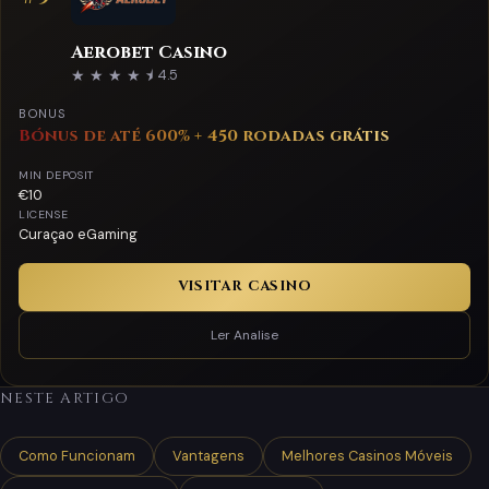
Aerobet Casino
★ ★ ★ ★ ⯨
4.5
BONUS
Bónus de até 600% + 450 rodadas grátis
MIN DEPOSIT
€10
LICENSE
Curaçao eGaming
VISITAR CASINO
Ler Analise
NESTE ARTIGO
Como Funcionam
Vantagens
Melhores Casinos Móveis