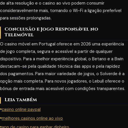
de alta resolução e o casino ao vivo podem consumir
consideravelmente mais, tornando o Wi-Fi a ligação preferível
para sessões prolongadas.
Conclusão e Jogo Responsável no
Telemóvel
O casino móvel em Portugal oferece em 2026 uma experiência
de jogo completa, segura e acessível a partir de qualquer
dispositivo. Para a melhor experiência global, o Betano e a Bwin
destacam-se pela qualidade técnica das apps e pela rapidez
dos pagamentos. Para maior variedade de jogos, o Solverde é a
opção mais completa. Para novos jogadores, o Lebull oferece o
bónus de entrada mais acessível com condições transparentes.
Leia também
casino online paypal
melhores casinos online ao vivo
app de casino para ganhar dinheiro