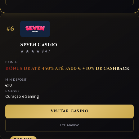
#6
Seven Casino
★ ★ ★ ★ ⯨
4.7
BONUS
Bónus de até 450% até 7.500 € + 10% de cashback
MIN DEPOSIT
€10
LICENSE
Curaçao eGaming
VISITAR CASINO
Ler Analise