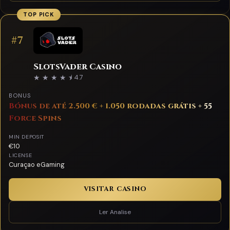
TOP PICK
#7
SlotsVader Casino
★ ★ ★ ★ ⯨
4.7
BONUS
Bónus de até 2.500 € + 1.050 rodadas grátis + 55
Force Spins
MIN DEPOSIT
€10
LICENSE
Curaçao eGaming
VISITAR CASINO
Ler Analise