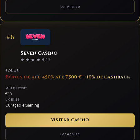
Ler Analise
#6
Seven Casino
★ ★ ★ ★ ⯨
4.7
BONUS
Bónus de até 450% até 7.500 € + 10% de cashback
MIN DEPOSIT
€10
LICENSE
Curaçao eGaming
VISITAR CASINO
Ler Analise