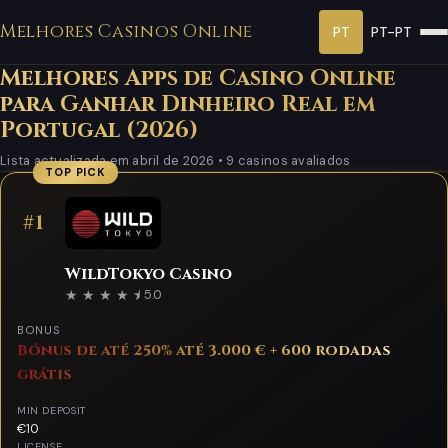
Melhores Casinos Online
PT
PT-PT
Melhores Apps de Casino Online
para Ganhar Dinheiro Real em
Portugal (2026)
Lista actualizada em abril de 2026 • 9 casinos avaliados
TOP PICK
#1
WildTokyo Casino
★ ★ ★ ★ ⯨
5.0
BONUS
Bónus de até 250% até 3.000 € + 600 rodadas
grátis
MIN DEPOSIT
€10
LICENSE