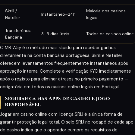
Skrill /
Maioria dos casinos
Instantâneo–24h
Neteller
legais
Transferência
3–5 dias úteis
Todos os casinos online
Bancária
O MB Way é o método mais rápido para receber ganhos
diretamente na conta bancária portuguesa. Skrill e Neteller
oferecem levantamentos frequentemente instantâneos após
aprovação interna. Complete a verificação KYC imediatamente
após o registo para eliminar atrasos no primeiro pagamento —
obrigatória em todos os casinos online legais em Portugal.
Segurança nas Apps de Casino e Jogo
Responsável
Jogar em casino online com licença SRIJ é a única forma de
garantir proteção legal total. O selo SRIJ no rodapé de cada app
de casino indica que o operador cumpre os requisitos de