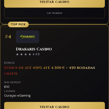
VISITAR CASINO
Ler Analise
TOP PICK
#4
Drakaris Casino
★ ★ ★ ★ ⯨
4.8
BONUS
Bónus de até 450% até 4.500 € + 450 rodadas
grátis
MIN DEPOSIT
€10
LICENSE
Curaçao eGaming
VISITAR CASINO