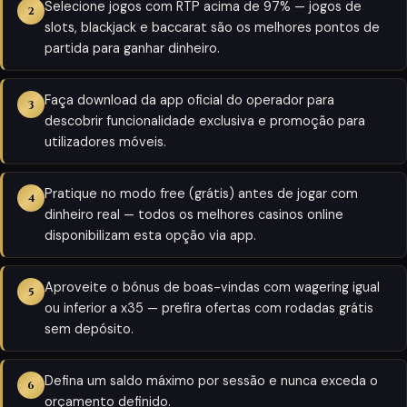
Selecione jogos com RTP acima de 97% — jogos de
slots, blackjack e baccarat são os melhores pontos de
partida para ganhar dinheiro.
Faça download da app oficial do operador para
descobrir funcionalidade exclusiva e promoção para
utilizadores móveis.
Pratique no modo free (grátis) antes de jogar com
dinheiro real — todos os melhores casinos online
disponibilizam esta opção via app.
Aproveite o bónus de boas-vindas com wagering igual
ou inferior a x35 — prefira ofertas com rodadas grátis
sem depósito.
Defina um saldo máximo por sessão e nunca exceda o
orçamento definido.