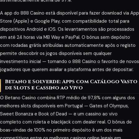
sistematicamente acima de 97%.
A app do 888 Casino está disponível para fazer download via App
Store (Apple) e Google Play, com compatibilidade total para
dispositivos Android e iOS. Os levantamentos são processados
em até 24 horas via MB Way e PayPal. O bónus sem depósito
com rodadas grátis atribuídas automaticamente após o registo
permite descobrir os jogos disponíveis sem qualquer
investimento inicial — tornando o 888 Casino o favorito de novos
jogadores que querem avaliar a plataforma antes de depositar.
Betano e Solverde: Apps com Catálogo Vasto
de Slots e Cassino ao Vivo
O Betano Casino combina RTP médio de 97,8% com alguns dos
melhores slots disponíveis em Portugal — Gates of Olympus,
Sweet Bonanza e Book of Dead — e um cassino ao vivo
completo com roleta e blackjack com dealer real. O bónus de
boas-vindas de 100% no primeiro depósito é um dos mais
competitivos entre os melhores casinos online legais em