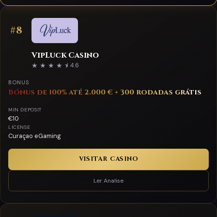
#8
VipLuck Casino
★ ★ ★ ★ ⯨
4.6
BONUS
Bónus de 100% até 2.000 € + 300 rodadas grátis
MIN DEPOSIT
€10
LICENSE
Curaçao eGaming
VISITAR CASINO
Ler Analise