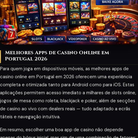
Melhores Apps de Casino Online em
Portugal 2026
Para quem joga em dispositivos móveis, as melhores apps de
casino online em Portugal em 2026 oferecem uma experiência
completa e otimizada tanto para Android como para iOS. Estas
aplicações permitem acesso imediato a milhares de slots online,
jogos de mesa como roleta, blackjack e poker, além de secções
de casino ao vivo com dealers reais — tudo adaptado a ecrãs
táteis e navegação intuitiva.
Em resumo, escolher uma boa app de casino não depende
apenas do bónus inicial, mas sim de uma combinação de fatores: