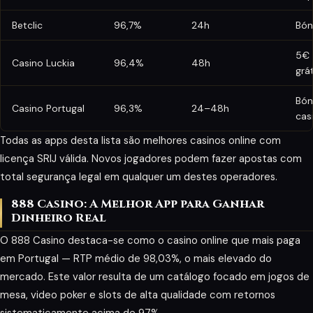
Betclic
96,7%
24h
Bón
5€ 
Casino Luckia
96,4%
48h
grát
Bón
Casino Portugal
96,3%
24–48h
cas
Todas as apps desta lista são melhores casinos online com
licença SRIJ válida. Novos jogadores podem fazer apostas com
total segurança legal em qualquer um destes operadores.
888 Casino: A Melhor App para Ganhar
Dinheiro Real
O 888 Casino destaca-se como o casino online que mais paga
em Portugal — RTP médio de 98,03%, o mais elevado do
mercado. Este valor resulta de um catálogo focado em jogos de
mesa, video poker e slots de alta qualidade com retornos