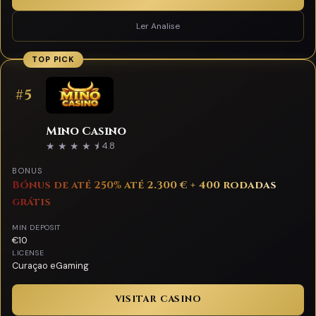
Ler Analise
TOP PICK
#5
Mino Casino
★ ★ ★ ★ ⯨
4.8
BONUS
Bónus de até 250% até 2.300 € + 400 rodadas
grátis
MIN DEPOSIT
€10
LICENSE
Curaçao eGaming
VISITAR CASINO