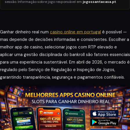
sessão. Informação sobre jogo responsável em
jogossantacasa.pt
.
Ganhar dinheiro real num
casino online em portugal
é possível —
mas depende de decisões informadas e consistentes. Escolher a
melhor app de casino, selecionar jogos com RTP elevado e
aplicar uma gestão disciplinada do bankroll são fatores essenciais
para uma experiência sustentável. Em abril de 2026, o mercado é
regulado pelo Serviço de Regulação e Inspeção de Jogos,
garantindo transparência, segurança e pagamentos confiáveis.