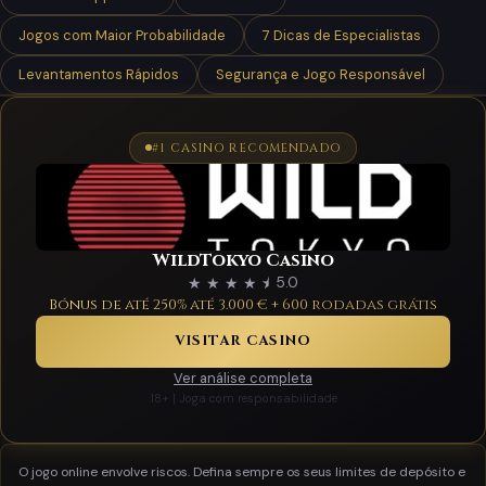
Jogos com Maior Probabilidade
7 Dicas de Especialistas
Levantamentos Rápidos
Segurança e Jogo Responsável
#1 CASINO RECOMENDADO
WildTokyo Casino
★ ★ ★ ★ ⯨
5.0
Bónus de até 250% até 3.000 € + 600 rodadas grátis
VISITAR CASINO
Ver análise completa
18+ | Joga com responsabilidade
O jogo online envolve riscos. Defina sempre os seus limites de depósito e