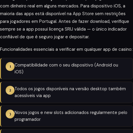
com dinheiro real em alguns mercados. Para dispositivo iOS, a
maioria das apps está disponível na App Store sem restrições
para jogadores em Portugal. Antes de fazer download, verifique
sempre se a app possui licença SRIJ válida — o único indicador
confiável de que é seguro jogar e depositar.
Funcionalidades essenciais a verificar em qualquer app de casino:
Compatibilidade com o seu dispositivo (Android ou
iOS)
Todos os jogos disponíveis na versão desktop também
acessíveis via app
Novos jogos e new slots adicionados regularmente pelo
programador