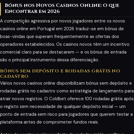
Bónus nos Novos Casinos Online: O que
Encontrar em 2026
A competição agressiva por novos jogadores entre os novos
casinos online em Portugal em 2026 traduz-se em bónus de
boas-vindas que superam frequentemente as ofertas dos
operadores estabelecidos. Os casinos novos têm um incentivo
comercial claro para se destacarem — e os bónus de entrada
são o principal instrumento dessa diferenciação.
BÓNUS SEM DEPÓSITO E RODADAS GRÁTIS NO
CADASTRO
Vários novos casinos online disponibilizam bónus sem depósito e
rodadas grátis no cadastro como estratégia de lançamento para
atrair novos registos. O Coldbet oferece 100 rodadas grátis após
o registo sem necessidade de qualquer depósito inicial — um
ponto de entrada sem risco para jogadores que querem testar a
plataforma antes de comprometer fundos reais.