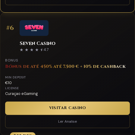
#6
Seven Casino
★ ★ ★ ★ ⯨
4.7
BONUS
Bónus de até 450% até 7.500 € + 10% de cashback
MIN DEPOSIT
€10
LICENSE
Curaçao eGaming
VISITAR CASINO
Ler Analise