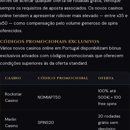
Antes de aceitar qualquer oferta de rodadas grátis, verifique
sempre os requisitos de aposta associados. Os novos casinos
online tendem a apresentar rollover mais elevado — entre x35 e
x50 — como compensação pelo volume generoso de spins
oferecidos.
CÓDIGOS PROMOCIONAIS EXCLUSIVOS
Vários novos casinos online em Portugal disponibilizam bónus
exclusivos ativados com códigos promocionais que oferecem
condições superiores às da oferta standard.
CASINO
CÓDIGO PROMOCIONAL
OFERTA
100% até
Rockstar
NOMIAPT50
500€ + 100
Casino
free spins
20 rodadas
Merlin
SPINS20
grátis sem
Casino
depósito