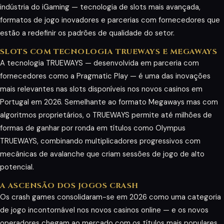
indústria do iGaming — tecnologia de slots mais avançada,
formatos de jogo inovadores e parcerias com fornecedores que
estão a redefinir os padrões de qualidade do setor.
SLOTS COM TECNOLOGIA TRUEWAYS E MEGAWAYS
A tecnologia TRUEWAYS — desenvolvida em parceria com
fornecedores como a Pragmatic Play — é uma das inovações
mais relevantes nas slots disponíveis nos novos casinos em
Portugal em 2026. Semelhante ao formato Megaways mas com
algoritmos proprietários, o TRUEWAYS permite até milhões de
formas de ganhar por ronda em títulos como Olympus
TRUEWAYS, combinando multiplicadores progressivos com
mecânicas de avalanche que criam sessões de jogo de alto
potencial.
A ASCENSÃO DOS JOGOS CRASH
Os crash games consolidaram-se em 2026 como uma categoria
de jogo incontornável nos novos casinos online — e os novos
operadores chegam ao mercado com os títulos mais populares