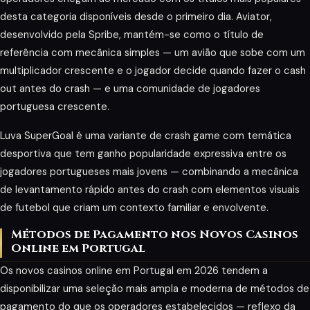
desta categoria disponíveis desde o primeiro dia. Aviator,
desenvolvido pela Spribe, mantém-se como o título de
referência com mecânica simples — um avião que sobe com um
multiplicador crescente e o jogador decide quando fazer o cash
out antes do crash — e uma comunidade de jogadores
portuguesa crescente.
Luva SuperGoal é uma variante de crash game com temática
desportiva que tem ganho popularidade expressiva entre os
jogadores portugueses mais jovens — combinando a mecânica
de levantamento rápido antes do crash com elementos visuais
de futebol que criam um contexto familiar e envolvente.
Métodos de Pagamento nos Novos Casinos
Online em Portugal
Os novos casinos online em Portugal em 2026 tendem a
disponibilizar uma seleção mais ampla e moderna de métodos de
pagamento do que os operadores estabelecidos — reflexo da