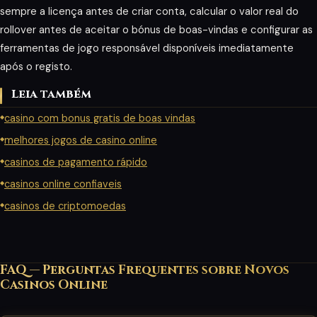
sempre a licença antes de criar conta, calcular o valor real do
rollover antes de aceitar o bónus de boas-vindas e configurar as
ferramentas de jogo responsável disponíveis imediatamente
após o registo.
Leia também
casino com bonus gratis de boas vindas
melhores jogos de casino online
casinos de pagamento rápido
casinos online confiaveis
casinos de criptomoedas
FAQ — Perguntas Frequentes sobre Novos
Casinos Online