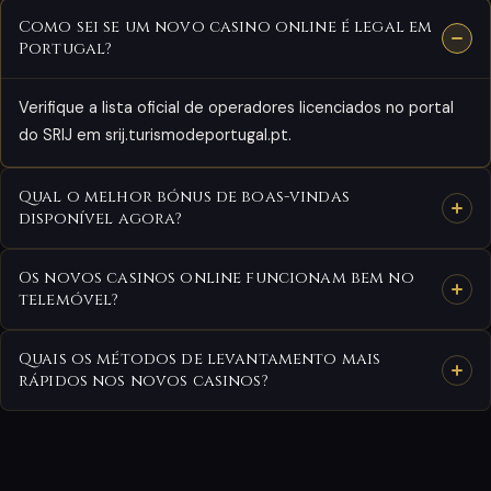
Como sei se um novo casino online é legal em
Portugal?
Verifique a lista oficial de operadores licenciados no portal
do SRIJ em srij.turismodeportugal.pt.
Qual o melhor bónus de boas-vindas
disponível agora?
Os novos casinos online funcionam bem no
telemóvel?
Quais os métodos de levantamento mais
rápidos nos novos casinos?