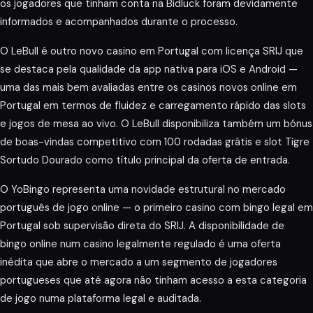
os jogadores que tinham conta na Bidluck foram devidamente
informados e acompanhados durante o processo.
O LeBull é outro novo casino em Portugal com licença SRIJ que
se destaca pela qualidade da app nativa para iOS e Android —
uma das mais bem avaliadas entre os casinos novos online em
Portugal em termos de fluidez e carregamento rápido das slots
e jogos de mesa ao vivo. O LeBull disponibiliza também um bónus
de boas-vindas competitivo com 100 rodadas grátis e slot Tigre
Sortudo Dourado como título principal da oferta de entrada.
O YoBingo representa uma novidade estrutural no mercado
português de jogo online — o primeiro casino com bingo legal em
Portugal sob supervisão direta do SRIJ. A disponibilidade de
bingo online num casino legalmente regulado é uma oferta
inédita que abre o mercado a um segmento de jogadores
portugueses que até agora não tinham acesso a esta categoria
de jogo numa plataforma legal e auditada.