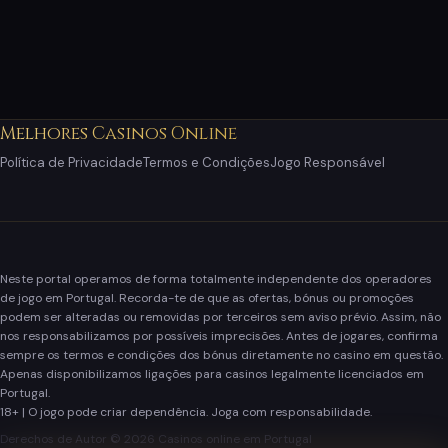
Melhores Casinos Online
Política de Privacidade
Termos e Condições
Jogo Responsável
Neste portal operamos de forma totalmente independente dos operadores
de jogo em Portugal. Recorda-te de que as ofertas, bónus ou promoções
podem ser alteradas ou removidas por terceiros sem aviso prévio. Assim, não
nos responsabilizamos por possíveis imprecisões. Antes de jogares, confirma
sempre os termos e condições dos bónus diretamente no casino em questão.
Apenas disponibilizamos ligações para casinos legalmente licenciados em
Portugal.
18+ | O jogo pode criar dependência. Joga com responsabilidade.
Derechos de Autor © 2026 Casinos online em Portugal